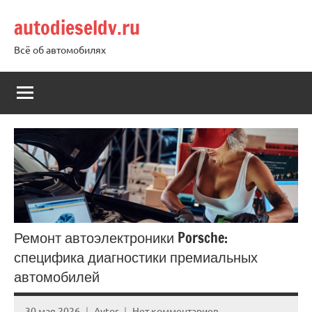
Перейти
autodieseldv.ru
к
содержимому
Всё об автомобилях
Ремонт автоэлектроники Porsche:
специфика диагностики премиальных
автомобилей
30 мая 2026
Avtor
Нет комментариев