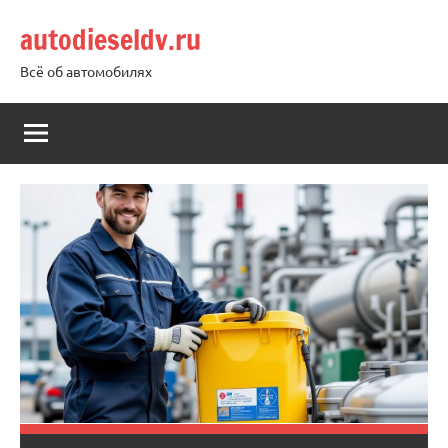
Перейти
autodieseldv.ru
к
содержимому
Всё об автомобилях