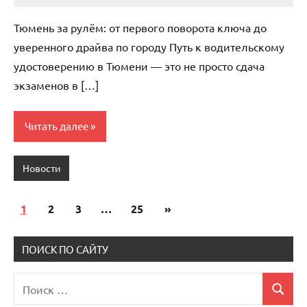
комментариев
Тюмень за рулём: от первого поворота ключа до
уверенного драйва по городу Путь к водительскому
удостоверению в Тюмени — это не просто сдача
экзаменов в […]
Читать далее
Новости
1
2
3
…
25
Следующие
»
Пагинация
записи
записей
ПОИСК ПО САЙТУ
Поиск
Поиск
для: