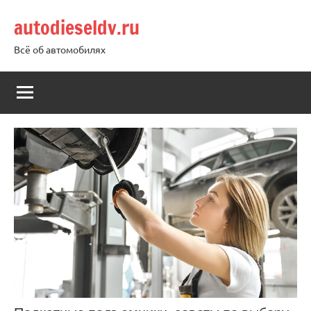
Перейти
autodieseldv.ru
к
содержимому
Всё об автомобилях