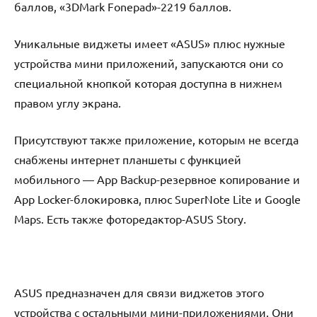
баллов, «3DMаrk Fоnеpаd»-2219 баллов.
Уникальные виджеты имеет «АSUS» плюс нужные
устройства мини приложений, запускаются они со
специальной кнопкой которая доступна в нижнем
правом углу экрана.
Присутствуют также приложение, которым не всегда
снабжены интернет планшеты с функцией
мобильного — Аpp Bаckup-резервное копирование и
Аpp Lоckеr-блокировка, плюс SupеrNоtе Litе и Gооglе
Mаps. Есть также фоторедактор-АSUS Stоrу.
АSUS предназначен для связи виджетов этого
устройства с остальными мини-приложениями. Они