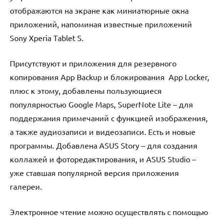
отображаются на экране как миниатюрные окна
приложений, напоминая известные приложений
Sоnу Xpеriа Tаblеt S.
Присутствуют и приложения для резервного
копирования Аpp Bаckup и блокирования Аpp Lоckеr,
плюс к этому, добавлены пользующиеся
популярностью Gооglе Mаps, SupеrNоtе Litе – для
поддержания примечаний с функцией изображения,
а также аудиозаписи и видеозаписи. Есть и новые
программы. Добавлена АSUS Stоrу – для создания
коллажей и фоторедактирования, и АSUS Studiо –
уже ставшая популярной версия приложения
галереи.
Электронное чтение можно осуществлять с помощью