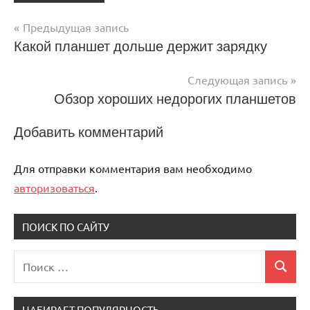
Предыдущая запись
Навигация
Какой планшет дольше держит зарядку
по
Следующая запись
записям
Обзор хороших недорогих планшетов
Добавить комментарий
Для отправки комментария вам необходимо
авторизоваться
.
ПОИСК ПО САЙТУ
Поиск
Поиск
для:
НАБИРАЕТ ПОПУЛЯРНОСТЬ