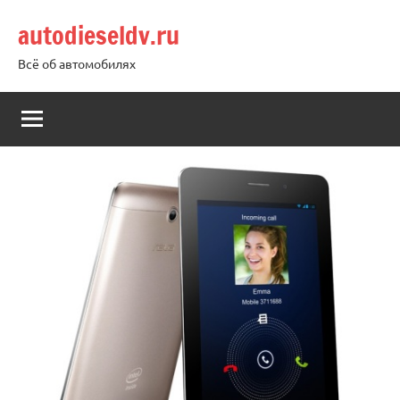
Перейти
autodieseldv.ru
к
содержимому
Всё об автомобилях