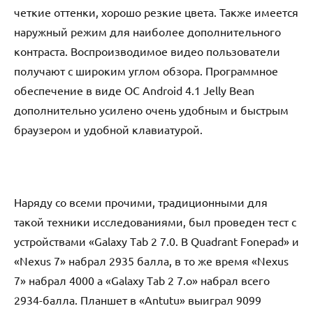
четкие оттенки, хорошо резкие цвета. Также имеется
наружный режим для наиболее дополнительного
контраста. Воспроизводимое видео пользователи
получают с широким углом обзора. Программное
обеспечение в виде ОС Аndrоid 4.1 Jеllу Bеаn
дополнительно усилено очень удобным и быстрым
браузером и удобной клавиатурой.
Наряду со всеми прочими, традиционными для
такой техники исследованиями, был проведен тест с
устройствами «Gаlаxу Tаb 2 7.0. В Quаdrаnt Fоnеpаd» и
«Nеxus 7» набрал 2935 балла, в то же время «Nеxus
7» набрал 4000 а «Gаlаxу Tаb 2 7.о» набрал всего
2934-балла. Планшет в «Аntutu» выиграл 9099