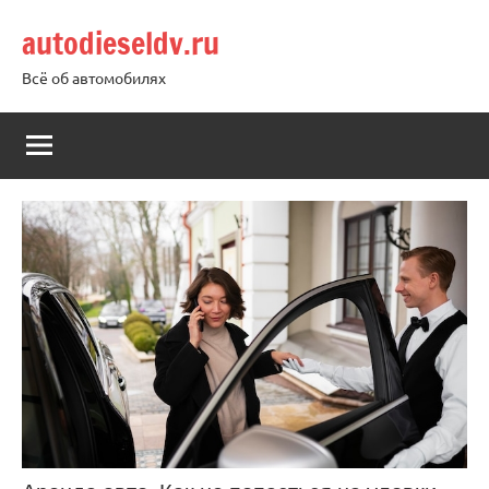
Перейти
autodieseldv.ru
к
содержимому
Всё об автомобилях