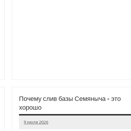
Почему слив базы Семяныча – это
хорошо
9 июля 2026
Avtor
Нет